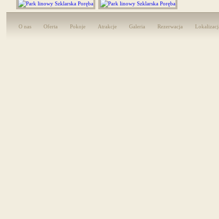
O nas
Oferta
Pokoje
Atrakcje
Galeria
Rezerwacja
Lokalizacj