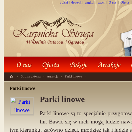
polski
|
deutsch
|
english
|
czech
|
O nas
|
Oferta
›
Strona główna
›
Atrakcje
›
Parki linowe
›
Parki linowe
Parki linowe
Parki linowe są to specjalnie przygoto
lin. Bawić się w nich mogą ludzie naw
tym kierunku, zarówno dzieci, młodzież jak i ludzie 