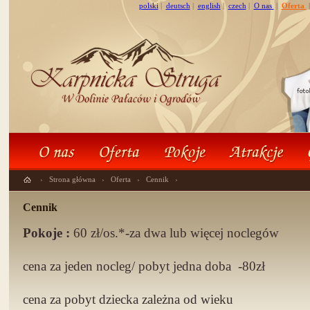
polski
|
deutsch
|
english
|
czech
|
O nas
|
Oferta
›
Strona główna
›
Oferta
›
Cennik
›
Cennik
Pokoje :
60 zł/os.*-za dwa lub więcej noclegów
cena za jeden nocleg/ pobyt jedna doba -80zł
cena za pobyt dziecka zależna od wieku