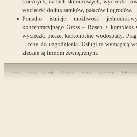
śnieżnych, nartach skitourowych, wycieczki ro
wycieczki doliną zamków, pałaców i ogrodów.
Ponadto istnieje możliwość jednodnio
koncentracyjnego Gross – Rosen + kompleks O
wycieczki piesze, karkonoskie wodospady, Praga
– ceny do uzgodnienia. Usługi te wymagają wcz
zlecane są firmom zewnętrznym.
O nas
Oferta
Pokoje
Atrakcje
Galeria
Rezerwacja
Lokalizacj