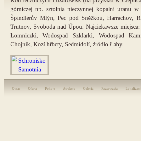
wód leczniczych i uzdrowisk (na przykład w Cieplica
górniczej np. sztolnia nieczynnej kopalni uranu w
Špindlerův Mlýn, Pec pod Sněžkou, Harrachov, Rok
Trutnov, Svoboda nad Úpou. Najciekawsze miejsca: 
Łomniczki, Wodospad Szklarki, Wodospad Kam
Chojnik, Kozí hřbety, Sedmídolí, źródło Łaby.
O nas
Oferta
Pokoje
Atrakcje
Galeria
Rezerwacja
Lokalizacj