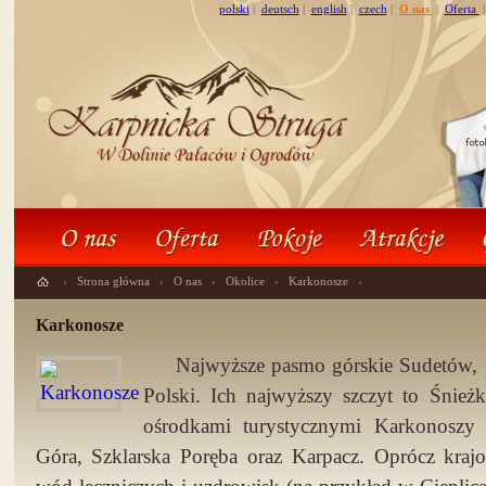
polski
|
deutsch
|
english
|
czech
|
O nas
|
Oferta
›
Strona główna
›
O nas
›
Okolice
›
Karkonosze
›
Karkonosze
Najwyższe pasmo górskie Sudetów, 
Polski. Ich najwyższy szczyt to Śnie
ośrodkami turystycznymi Karkonoszy s
Góra, Szklarska Poręba oraz Karpacz. Oprócz kraj